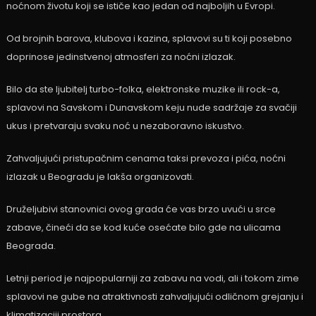
noćnom životu koji se ističe kao jedan od najboljih u Evropi.
Od brojnih barova, klubova i kazina, splavovi su ti koji posebno
doprinose jedinstvenoj atmosferi za noćni izlazak.
Bilo da ste ljubitelj turbo-folka, elektronske muzike ili rock-a,
splavovi na Savskom i Dunavskom keju nude sadržaje za svačiji
ukus i pretvaraju svaku noć u nezaboravno iskustvo.
Zahvaljujući pristupačnim cenama taksi prevoza i pića, noćni
izlazak u Beogradu je lakša organizovati.
Druželjubivi stanovnici ovog grada će vas brzo uvući u srce
zabave, čineći da se kod kuće osećate bilo gde na ulicama
Beograda.
Letnji period je najpopularniji za zabavu na vodi, ali i tokom zime
splavovi ne gube na atraktivnosti zahvaljujući odličnom grejanju i
klimatizaciji prostora.