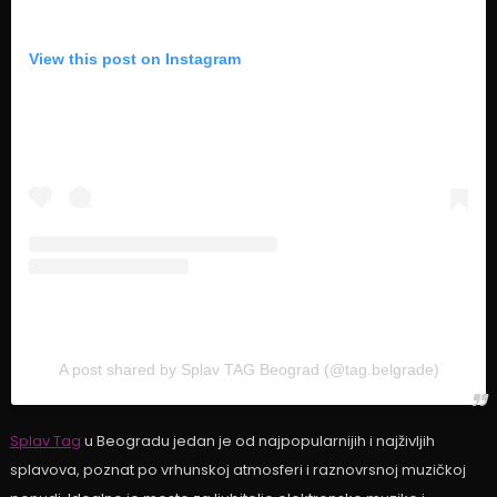
View this post on Instagram
A post shared by Splav TAG Beograd (@tag.belgrade)
Splav Tag
u Beogradu jedan je od najpopularnijih i najživljih
splavova, poznat po vrhunskoj atmosferi i raznovrsnoj muzičkoj