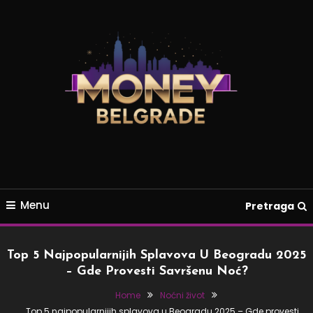
Skip
To
Content
Najbolja mesta, događaji i saveti
Money Belgrade
Menu
Pretraga
Top 5 Najpopularnijih Splavova U Beogradu 2025
– Gde Provesti Savršenu Noć?
Home
Noćni život
Top 5 najpopularnijih splavova u Beogradu 2025 – Gde provesti