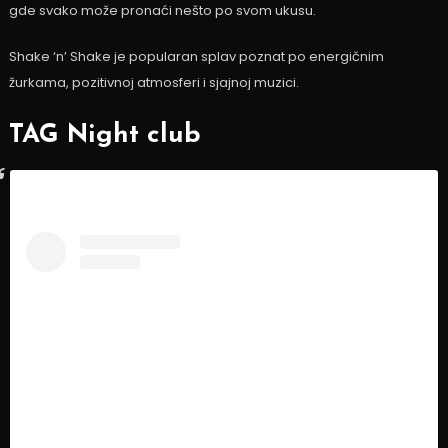
gde svako može pronaći nešto po svom ukusu.
Shake ‘n’ Shake je popularan splav poznat po energičnim
žurkama, pozitivnoj atmosferi i sjajnoj muzici.
TAG Night club