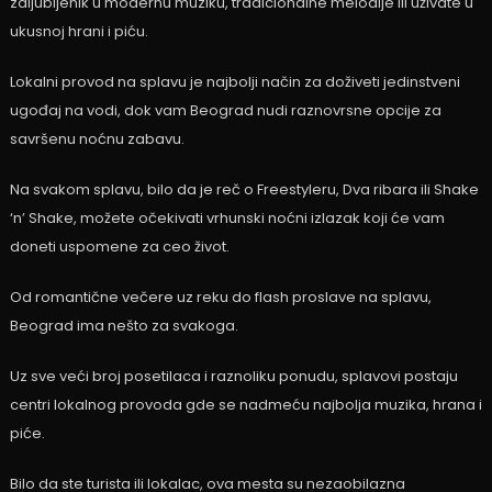
zaljubljenik u modernu muziku, tradicionalne melodije ili uživate u
ukusnoj hrani i piću.
Lokalni provod na splavu je najbolji način za doživeti jedinstveni
ugođaj na vodi, dok vam Beograd nudi raznovrsne opcije za
savršenu noćnu zabavu.
Na svakom splavu, bilo da je reč o Freestyleru, Dva ribara ili Shake
‘n’ Shake, možete očekivati vrhunski noćni izlazak koji će vam
doneti uspomene za ceo život.
Od romantične večere uz reku do flash proslave na splavu,
Beograd ima nešto za svakoga.
Uz sve veći broj posetilaca i raznoliku ponudu, splavovi postaju
centri lokalnog provoda gde se nadmeću najbolja muzika, hrana i
piće.
Bilo da ste turista ili lokalac, ova mesta su nezaobilazna