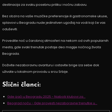
destinacija za svaku posebnu priliku i noćnu zabavu.
Bez obzira na vaše muzičke preferencije ili gastronomske ukuse,
splavovi u Beogradu nude jedinstven ugođaj na vodi koji će vas
oduševiti.
Provedite noć u čarobnoj atmosferi na nekom od ovih popularnih
mesta, gde svaki trenutak postaje deo magije noćnog života
Beograda.
Doživite nezaboravnu avanturu i ostavite brige iza sebe dok
uživate u lokalnom provodu u srcu Srbije.
Slični članci:
Gde izać́i u Beogradu 2025 - Najbolji klubovi za…
Beograd noću - Gde provesti nezaboravne trenutke u…