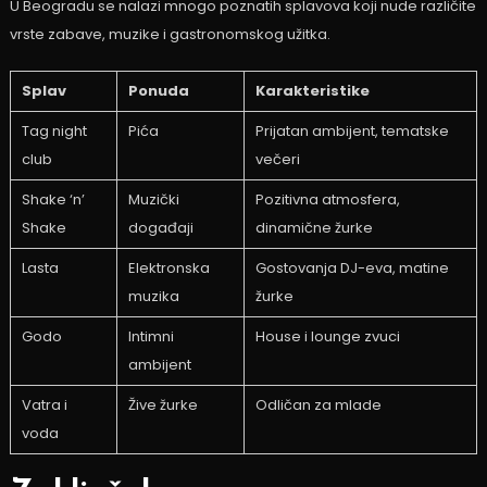
U Beogradu se nalazi mnogo poznatih splavova koji nude različite
vrste zabave, muzike i gastronomskog užitka.
Splav
Ponuda
Karakteristike
Tag night
Pića
Prijatan ambijent, tematske
club
večeri
Shake ‘n’
Muzički
Pozitivna atmosfera,
Shake
događaji
dinamične žurke
Lasta
Elektronska
Gostovanja DJ-eva, matine
muzika
žurke
Godo
Intimni
House i lounge zvuci
ambijent
Vatra i
Žive žurke
Odličan za mlade
voda