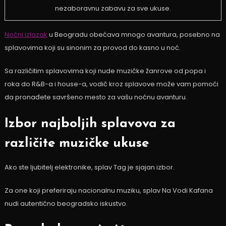
nezaboravnu zabavu za sve ukuse.
Noćni izlazak
u Beogradu obećava mnogo avantura, posebno na
splavovima koji su sinonim za provod do kasno u noć.
Sa različitim splavovima koji nude muzičke žanrove od popa i
roka do R&B-a i house-a, vodič kroz splavove može vam pomoći
da pronađete savršeno mesto za vašu noćnu avanturu.
Izbor najboljih splavova za
različite muzičke ukuse
Ako ste ljubitelj elektronike, splav Tag je sjajan izbor.
Za one koji preferiraju nacionalnu muziku, splav Na Vodi Kafana
nudi autentično beogradsko iskustvo.