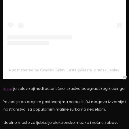
A post shared by Gradski Splav Lasta (@lasta_gradski_splav)
Lasta
je splav koji nudi autentično iskustvo beogradskog klubinga.
Poznat je po brojnim gostovanjima najboljih DJ magova iz zemlje i
inostranstva, sa popularnim matine žurkama nedeljom.
Idealno mesto za ljubitelje elektronske muzike i noćnu zabavu.