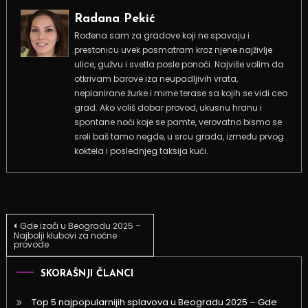
Radana Pekić
Rođena sam za gradove koji ne spavaju i
prestonicu uvek posmatram kroz njene najživlje
ulice, gužvu i svetla posle ponoći. Najviše volim da
otkrivam barove iza neupadljivih vrata,
neplanirane žurke i mirne terase sa kojih se vidi ceo
grad. Ako voliš dobar provod, ukusnu hranu i
spontane noći koje se pamte, verovatno bismo se
sreli baš tamo negde, u srcu grada, između prvog
koktela i poslednjeg taksija kući.
Kretanje
Gde izać́i u Beogradu 2025 –
Najbolji klubovi za noćne
provode
članka
SKORAŠNJI ČLANCI
Top 5 najpopularnijih splavova u Beogradu 2025 – Gde