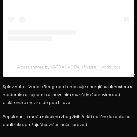
A post shared by VATRA I VODA (@vatra_i_voda_bg)
Splav Vatra i Voda u Beogradu kombinuje energičnu atmosferu s
modernim dizajnom i raznovrsnim muzičkim žanrovima, od
elektronske muzike do pop hitova.
Popularan je među mladima zbog živih žurki i odlične lokacije na
obali reke, pružajući savršen noćni provod.