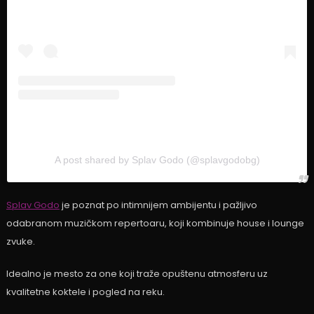
A post shared by Splav Godo (@splavgodobg)
Splav Godo
je poznat po intimnijem ambijentu i pažljivo
odabranom muzičkom repertoaru, koji kombinuje house i lounge
zvuke.
Idealno je mesto za one koji traže opuštenu atmosferu uz
kvalitetne koktele i pogled na reku.