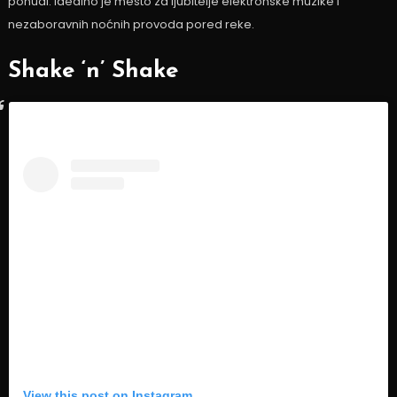
ponudi. Idealno je mesto za ljubitelje elektronske muzike i
nezaboravnih noćnih provoda pored reke.
Shake ‘n’ Shake
View this post on Instagram