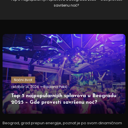
savršenu noć?
Noćni život
oktobar 14, 2024
Radana Pekić
Top 5 najpopularnijih splavova u Beogradu
2025 – Gde provesti savršenu noć?
Beograd, grad prepun energije, poznat je po svom dinamičnom