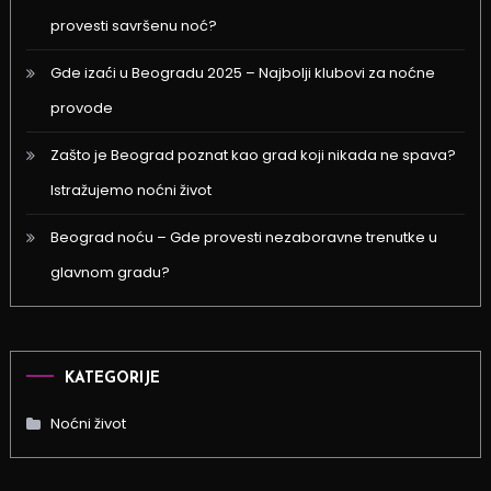
provesti savršenu noć?
Gde izać́i u Beogradu 2025 – Najbolji klubovi za noćne
provode
Zašto je Beograd poznat kao grad koji nikada ne spava?
Istražujemo noćni život
Beograd noću – Gde provesti nezaboravne trenutke u
glavnom gradu?
KATEGORIJE
Noćni život