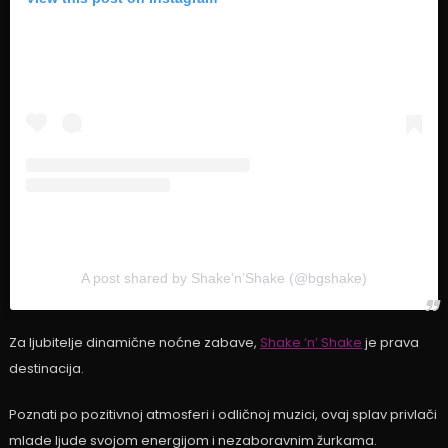
A post shared by Shake’n’Shake (@bgshake)
Za ljubitelje dinamične noćne zabave,
Shake ‘n’ Shake
je prava
destinacija.
Poznati po pozitivnoj atmosferi i odličnoj muzici, ovaj splav privlači
mlade ljude svojom energijom i nezaboravnim žurkama.